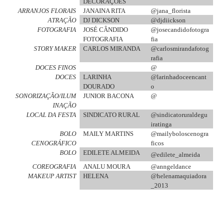
DECORAÇÕES
ARRANJOS FLORAIS
JANAINA RITA
@jana_florista
ATRAÇÃO
DJ DICKSON
@djdiickson
FOTOGRAFIA
JOSÉ CÂNDIDO
@josecandidofotogra
FOTOGRAFIA
fia
STORY MAKER
CARLOS MIRANDA
@carlosmirandafotog
rafia
DOCES FINOS
@
DOCES
LARINHA
@larinhadoceencant
DOURADO
o
SONORIZAÇÃO/ILUM
JUNIOR BACONA
@
INAÇÃO
LOCAL DA FESTA
SINDICATO RURAL
@sindicatoruraldegu
iratinga
BOLO
MAILY MARTINS
@mailyboloscenogra
CENOGRÁFICO
ficos
BOLO
EDILETE ALMEIDA
@edilete_almeida
COREOGRAFIA
ANALU MOURA
@anngeldance
MAKEUP ARTIST
HELENA
@helenamaquiadora
_2013